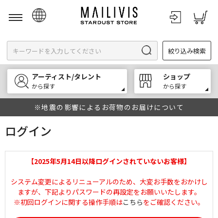
日本語
絞り込み検索
English
한국어
アーティスト/タレント
ショップ
中文
から探す
から探す
※地震の影響によるお荷物のお届けについて
ログイン
【2025年5月14日以降ログインされていないお客様】
システム変更によるリニューアルのため、大変お手数をおかけし
ますが、下記よりパスワードの再設定をお願いいたします。
※初回ログインに関する操作手順は
こちら
をご確認ください。