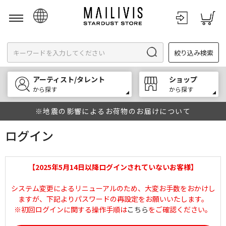
日本語
絞り込み検索
English
한국어
アーティスト/タレント
ショップ
中文
から探す
から探す
※地震の影響によるお荷物のお届けについて
ログイン
【2025年5月14日以降ログインされていないお客様】
システム変更によるリニューアルのため、大変お手数をおかけし
ますが、下記よりパスワードの再設定をお願いいたします。
※初回ログインに関する操作手順は
こちら
をご確認ください。