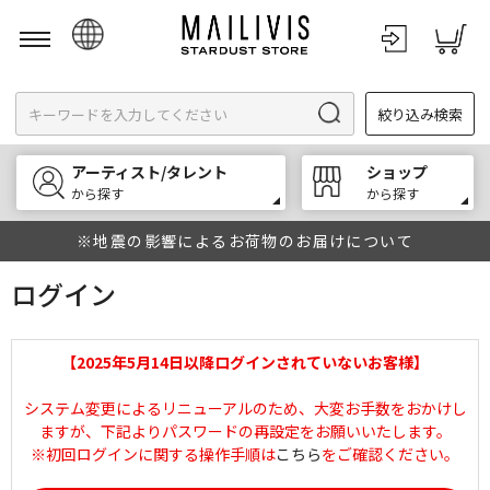
日本語
絞り込み検索
English
한국어
アーティスト/タレント
ショップ
中文
から探す
から探す
※地震の影響によるお荷物のお届けについて
ログイン
【2025年5月14日以降ログインされていないお客様】
システム変更によるリニューアルのため、大変お手数をおかけし
ますが、下記よりパスワードの再設定をお願いいたします。
※初回ログインに関する操作手順は
こちら
をご確認ください。