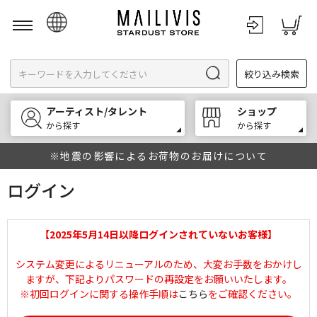
日本語
絞り込み検索
English
한국어
アーティスト/タレント
ショップ
中文
から探す
から探す
※地震の影響によるお荷物のお届けについて
ログイン
【2025年5月14日以降ログインされていないお客様】
システム変更によるリニューアルのため、大変お手数をおかけし
ますが、下記よりパスワードの再設定をお願いいたします。
※初回ログインに関する操作手順は
こちら
をご確認ください。