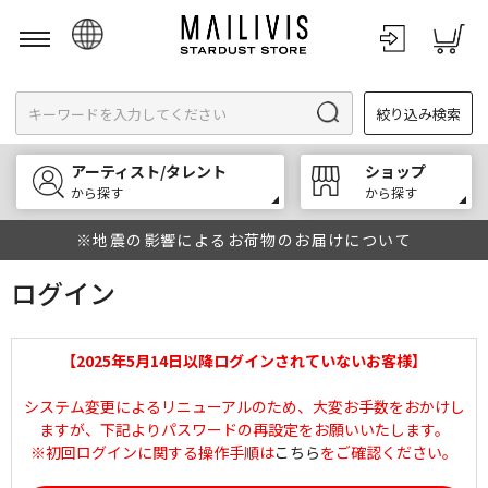
日本語
絞り込み検索
English
한국어
アーティスト/タレント
ショップ
中文
から探す
から探す
※地震の影響によるお荷物のお届けについて
ログイン
【2025年5月14日以降ログインされていないお客様】
システム変更によるリニューアルのため、大変お手数をおかけし
ますが、下記よりパスワードの再設定をお願いいたします。
※初回ログインに関する操作手順は
こちら
をご確認ください。