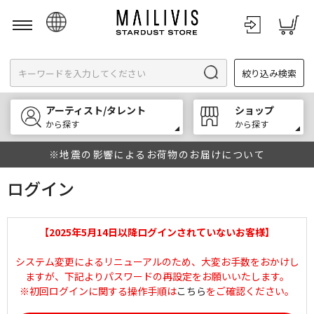
日本語
絞り込み検索
English
한국어
アーティスト/タレント
ショップ
中文
から探す
から探す
※地震の影響によるお荷物のお届けについて
ログイン
【2025年5月14日以降ログインされていないお客様】
システム変更によるリニューアルのため、大変お手数をおかけし
ますが、下記よりパスワードの再設定をお願いいたします。
※初回ログインに関する操作手順は
こちら
をご確認ください。