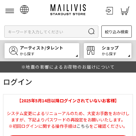
日本語
絞り込み検索
English
한국어
アーティスト/タレント
ショップ
中文
から探す
から探す
※地震の影響によるお荷物のお届けについて
ログイン
【2025年5月14日以降ログインされていないお客様】
システム変更によるリニューアルのため、大変お手数をおかけし
ますが、下記よりパスワードの再設定をお願いいたします。
※初回ログインに関する操作手順は
こちら
をご確認ください。