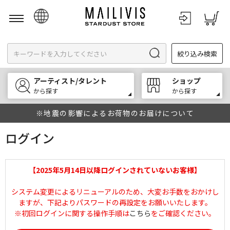
日本語
絞り込み検索
English
한국어
アーティスト/タレント
ショップ
中文
から探す
から探す
※地震の影響によるお荷物のお届けについて
ログイン
【2025年5月14日以降ログインされていないお客様】
システム変更によるリニューアルのため、大変お手数をおかけし
ますが、下記よりパスワードの再設定をお願いいたします。
※初回ログインに関する操作手順は
こちら
をご確認ください。