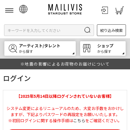
日本語
絞り込み検索
English
한국어
アーティスト/タレント
ショップ
中文
から探す
から探す
※地震の影響によるお荷物のお届けについて
ログイン
【2025年5月14日以降ログインされていないお客様】
システム変更によるリニューアルのため、大変お手数をおかけし
ますが、下記よりパスワードの再設定をお願いいたします。
※初回ログインに関する操作手順は
こちら
をご確認ください。