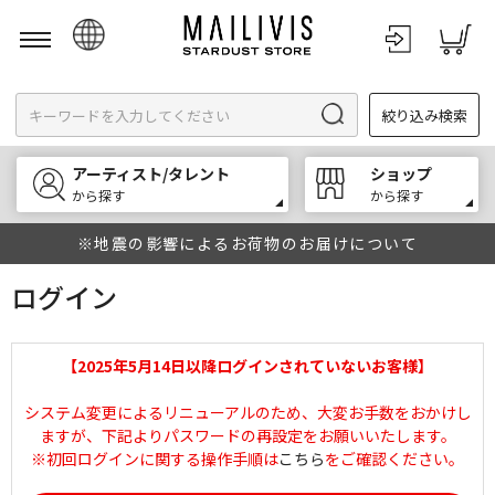
日本語
絞り込み検索
English
한국어
アーティスト/タレント
ショップ
中文
から探す
から探す
※地震の影響によるお荷物のお届けについて
ログイン
【2025年5月14日以降ログインされていないお客様】
システム変更によるリニューアルのため、大変お手数をおかけし
ますが、下記よりパスワードの再設定をお願いいたします。
※初回ログインに関する操作手順は
こちら
をご確認ください。