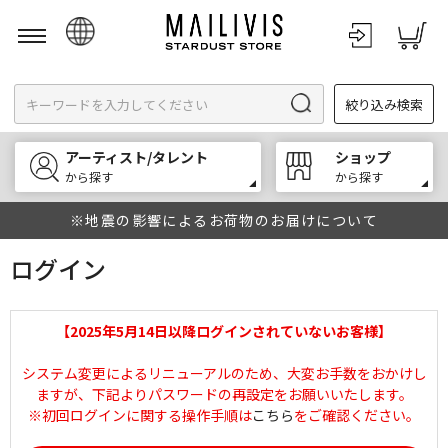
日本語
絞り込み検索
English
한국어
アーティスト/タレント
ショップ
中文
から探す
から探す
※地震の影響によるお荷物のお届けについて
ログイン
【2025年5月14日以降ログインされていないお客様】
システム変更によるリニューアルのため、大変お手数をおかけし
ますが、下記よりパスワードの再設定をお願いいたします。
※初回ログインに関する操作手順は
こちら
をご確認ください。