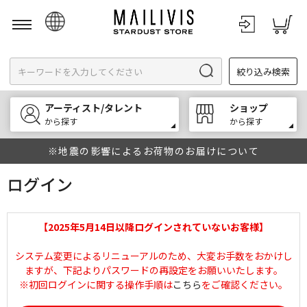
日本語
絞り込み検索
English
한국어
アーティスト/タレント
ショップ
中文
から探す
から探す
※地震の影響によるお荷物のお届けについて
ログイン
【2025年5月14日以降ログインされていないお客様】
システム変更によるリニューアルのため、大変お手数をおかけし
ますが、下記よりパスワードの再設定をお願いいたします。
※初回ログインに関する操作手順は
こちら
をご確認ください。