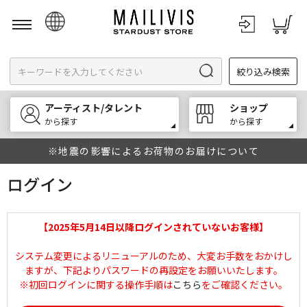
日本語
絞り込み検索
English
한국어
アーティスト/タレント
ショップ
中文
から探す
から探す
※地震の影響によるお荷物のお届けについて
ログイン
【2025年5月14日以降ログインされていないお客様】
システム変更によるリニューアルのため、大変お手数をおかけし
ますが、下記よりパスワードの再設定をお願いいたします。
※初回ログインに関する操作手順は
こちら
をご確認ください。