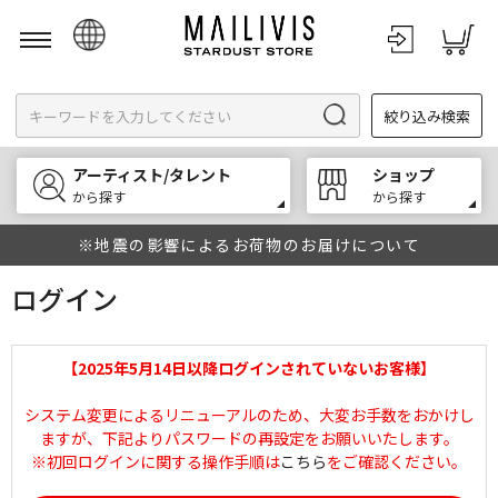
日本語
絞り込み検索
English
한국어
アーティスト/タレント
ショップ
中文
から探す
から探す
※地震の影響によるお荷物のお届けについて
ログイン
【2025年5月14日以降ログインされていないお客様】
システム変更によるリニューアルのため、大変お手数をおかけし
ますが、下記よりパスワードの再設定をお願いいたします。
※初回ログインに関する操作手順は
こちら
をご確認ください。