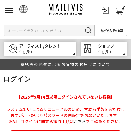
日本語
絞り込み検索
English
한국어
アーティスト/タレント
ショップ
中文
から探す
から探す
※地震の影響によるお荷物のお届けについて
ログイン
【2025年5月14日以降ログインされていないお客様】
システム変更によるリニューアルのため、大変お手数をおかけし
ますが、下記よりパスワードの再設定をお願いいたします。
※初回ログインに関する操作手順は
こちら
をご確認ください。