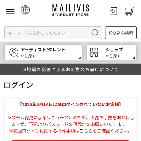
日本語
絞り込み検索
English
한국어
アーティスト/タレント
ショップ
中文
から探す
から探す
※地震の影響によるお荷物のお届けについて
ログイン
【2025年5月14日以降ログインされていないお客様】
システム変更によるリニューアルのため、大変お手数をおかけし
ますが、下記よりパスワードの再設定をお願いいたします。
※初回ログインに関する操作手順は
こちら
をご確認ください。