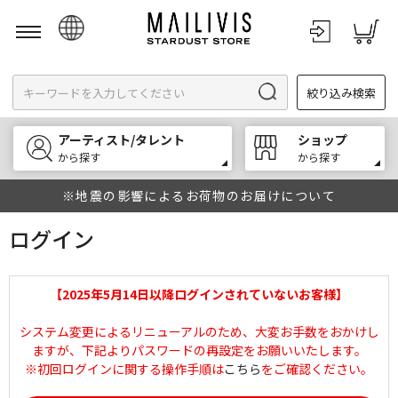
日本語
絞り込み検索
English
한국어
アーティスト/タレント
ショップ
中文
から探す
から探す
※地震の影響によるお荷物のお届けについて
ログイン
【2025年5月14日以降ログインされていないお客様】
システム変更によるリニューアルのため、大変お手数をおかけし
ますが、下記よりパスワードの再設定をお願いいたします。
※初回ログインに関する操作手順は
こちら
をご確認ください。