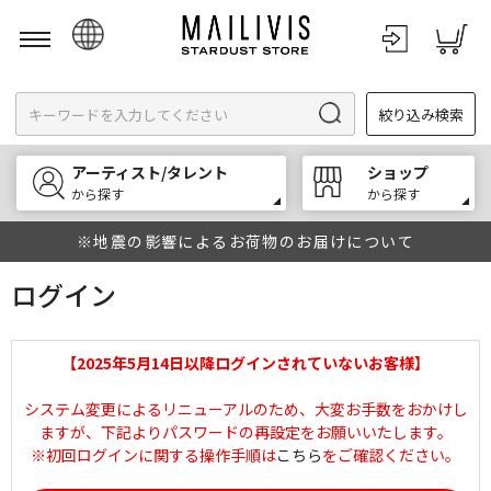
日本語
絞り込み検索
English
한국어
アーティスト/タレント
ショップ
中文
から探す
から探す
※地震の影響によるお荷物のお届けについて
ログイン
【2025年5月14日以降ログインされていないお客様】
システム変更によるリニューアルのため、大変お手数をおかけし
ますが、下記よりパスワードの再設定をお願いいたします。
※初回ログインに関する操作手順は
こちら
をご確認ください。