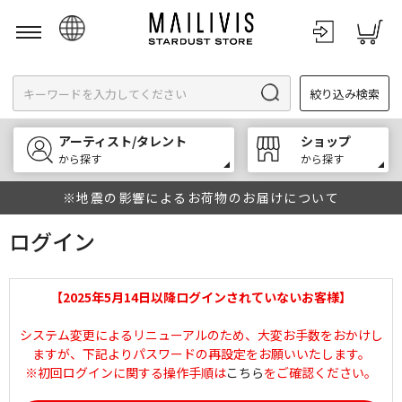
日本語
絞り込み検索
English
한국어
アーティスト/タレント
ショップ
中文
から探す
から探す
※地震の影響によるお荷物のお届けについて
ログイン
【2025年5月14日以降ログインされていないお客様】
システム変更によるリニューアルのため、大変お手数をおかけし
ますが、下記よりパスワードの再設定をお願いいたします。
※初回ログインに関する操作手順は
こちら
をご確認ください。