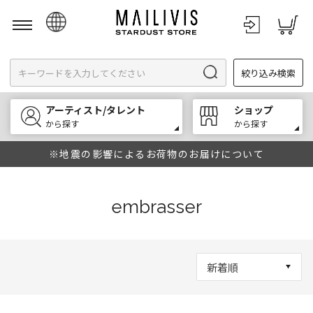
日本語
絞り込み検索
English
한국어
アーティスト/タレント
ショップ
中文
から探す
から探す
※地震の影響によるお荷物のお届けについて
embrasser
新着順