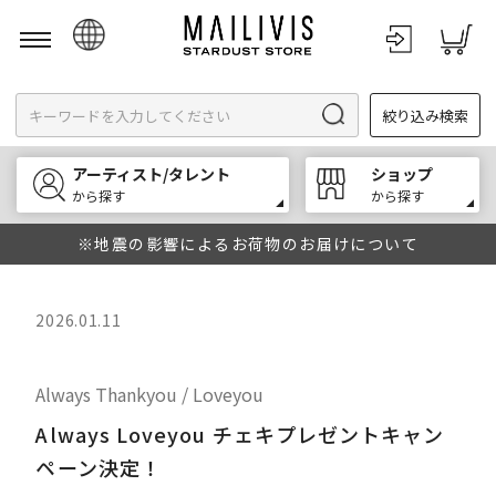
日本語
絞り込み検索
English
한국어
アーティスト/タレント
ショップ
中文
から探す
から探す
※地震の影響によるお荷物のお届けについて
2026.01.11
Always Thankyou / Loveyou
Always Loveyou チェキプレゼントキャン
ペーン決定！