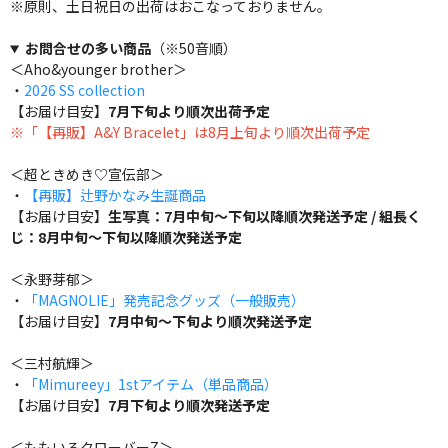
※原則、土日祝日の出荷はおこなっておりません。
お問合せの多い商品
（※50音順）
＜Aho&younger brother＞
・
2026 SS collection
【お届け目安】
7月下旬より順次出荷予定
※「【再販】A&Y Bracelet」は8月上旬より順次出荷予定
＜超ときめき♡宣伝部＞
・
【再販】辻野かなみ生誕商品
【お届け目安】
生写真：7月中旬～下旬以降順次発送予定 / 組長く
じ：8月中旬～下旬以降順次発送予定
＜永野芽郁＞
・
「MAGNOLIE」発売記念グッズ（一般販売）
【お届け目安】
7月中旬～下旬より順次発送予定
＜三村航輝＞
・
「Mimureey」1stアイテム（単品商品）
【お届け目安】
7月下旬より順次発送予定
＜ももいろクローバーZ＞