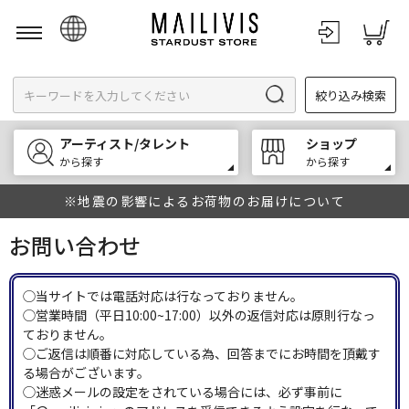
日本語
絞り込み検索
English
한국어
アーティスト/タレント
ショップ
中文
から探す
から探す
※地震の影響によるお荷物のお届けについて
お問い合わせ
◯当サイトでは電話対応は行なっておりません。
◯営業時間（平日10:00~17:00）以外の返信対応は原則行なっ
ておりません。
◯ご返信は順番に対応している為、回答までにお時間を頂戴す
る場合がございます。
◯迷惑メールの設定をされている場合には、必ず事前に