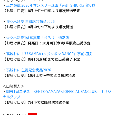
・
玉井詩織 2026年マンスリー企画『with SHIORI』第6弾
【お届け目安】
8月上旬～中旬より順次発送予定
・
佐々木彩夏 生誕記念商品2026
【お届け目安】
8月中旬～下旬より順次発送
・
佐々木彩夏1st写真集「ぺろり」通常版
【お届け目安】
発売日：10月8日(木)以降順次出荷予定
・
高城れに『33 SAMBA to ボンボン DANCE』事前通販
【お届け目安】
8月10日(月)までに出荷完了予定
・
高城れに 生誕記念商品2026
【お届け目安】
10月上旬～中旬より順次発送
＜山﨑賢人＞
・
開設1周年記念「KENTO YAMAZAKI OFFICIAL FANCLUB」オリジ
ナルグッズ
【お届け目安】
7月下旬以降順次発送予定