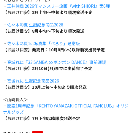
・
玉井詩織 2026年マンスリー企画『with SHIORI』第6弾
【お届け目安】
8月上旬～中旬より順次発送予定
・
佐々木彩夏 生誕記念商品2026
【お届け目安】
8月中旬～下旬より順次発送
・
佐々木彩夏1st写真集「ぺろり」通常版
【お届け目安】
発売日：10月8日(木)以降順次出荷予定
・
高城れに『33 SAMBA to ボンボン DANCE』事前通販
【お届け目安】
8月10日(月)までに出荷完了予定
・
高城れに 生誕記念商品2026
【お届け目安】
10月上旬～中旬より順次発送
＜山﨑賢人＞
・
開設1周年記念「KENTO YAMAZAKI OFFICIAL FANCLUB」オリジ
ナルグッズ
【お届け目安】
7月下旬以降順次発送予定