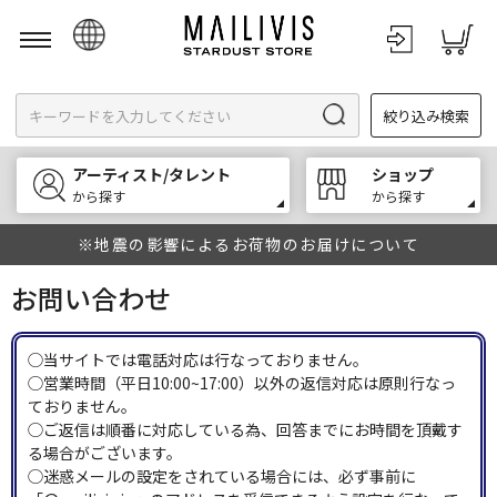
日本語
絞り込み検索
English
한국어
アーティスト/タレント
ショップ
中文
から探す
から探す
※地震の影響によるお荷物のお届けについて
お問い合わせ
◯当サイトでは電話対応は行なっておりません。
◯営業時間（平日10:00~17:00）以外の返信対応は原則行なっ
ておりません。
◯ご返信は順番に対応している為、回答までにお時間を頂戴す
る場合がございます。
◯迷惑メールの設定をされている場合には、必ず事前に