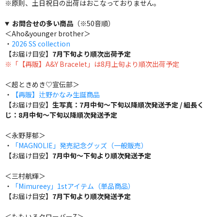
※原則、土日祝日の出荷はおこなっておりません。
お問合せの多い商品
（※50音順）
＜Aho&younger brother＞
・
2026 SS collection
【お届け目安】
7月下旬より順次出荷予定
※「【再販】A&Y Bracelet」は8月上旬より順次出荷予定
＜超ときめき♡宣伝部＞
・
【再販】辻野かなみ生誕商品
【お届け目安】
生写真：7月中旬～下旬以降順次発送予定 / 組長く
じ：8月中旬～下旬以降順次発送予定
＜永野芽郁＞
・
「MAGNOLIE」発売記念グッズ（一般販売）
【お届け目安】
7月中旬～下旬より順次発送予定
＜三村航輝＞
・
「Mimureey」1stアイテム（単品商品）
【お届け目安】
7月下旬より順次発送予定
＜ももいろクローバーZ＞