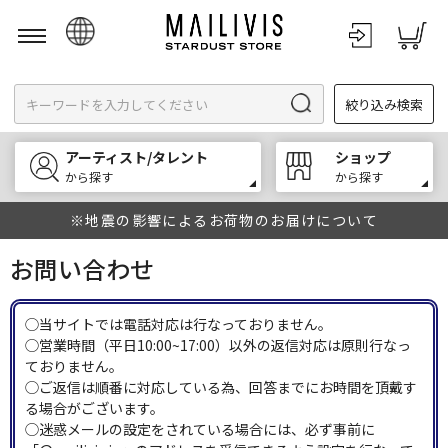
日本語
絞り込み検索
English
한국어
アーティスト/タレント
ショップ
中文
から探す
から探す
※地震の影響によるお荷物のお届けについて
お問い合わせ
◯当サイトでは電話対応は行なっておりません。
◯営業時間（平日10:00~17:00）以外の返信対応は原則行なっ
ておりません。
◯ご返信は順番に対応している為、回答までにお時間を頂戴す
る場合がございます。
◯迷惑メールの設定をされている場合には、必ず事前に