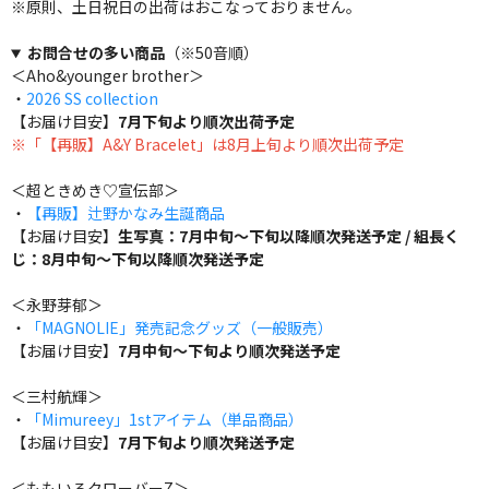
※原則、土日祝日の出荷はおこなっておりません。
お問合せの多い商品
（※50音順）
＜Aho&younger brother＞
・
2026 SS collection
【お届け目安】
7月下旬より順次出荷予定
※「【再販】A&Y Bracelet」は8月上旬より順次出荷予定
＜超ときめき♡宣伝部＞
・
【再販】辻野かなみ生誕商品
【お届け目安】
生写真：7月中旬～下旬以降順次発送予定 / 組長く
じ：8月中旬～下旬以降順次発送予定
＜永野芽郁＞
・
「MAGNOLIE」発売記念グッズ（一般販売）
【お届け目安】
7月中旬～下旬より順次発送予定
＜三村航輝＞
・
「Mimureey」1stアイテム（単品商品）
【お届け目安】
7月下旬より順次発送予定
＜ももいろクローバーZ＞