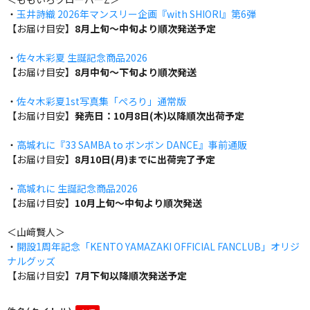
・
玉井詩織 2026年マンスリー企画『with SHIORI』第6弾
【お届け目安】
8月上旬～中旬より順次発送予定
・
佐々木彩夏 生誕記念商品2026
【お届け目安】
8月中旬～下旬より順次発送
・
佐々木彩夏1st写真集「ぺろり」通常版
【お届け目安】
発売日：10月8日(木)以降順次出荷予定
・
高城れに『33 SAMBA to ボンボン DANCE』事前通販
【お届け目安】
8月10日(月)までに出荷完了予定
・
高城れに 生誕記念商品2026
【お届け目安】
10月上旬～中旬より順次発送
＜山﨑賢人＞
・
開設1周年記念「KENTO YAMAZAKI OFFICIAL FANCLUB」オリジ
ナルグッズ
【お届け目安】
7月下旬以降順次発送予定