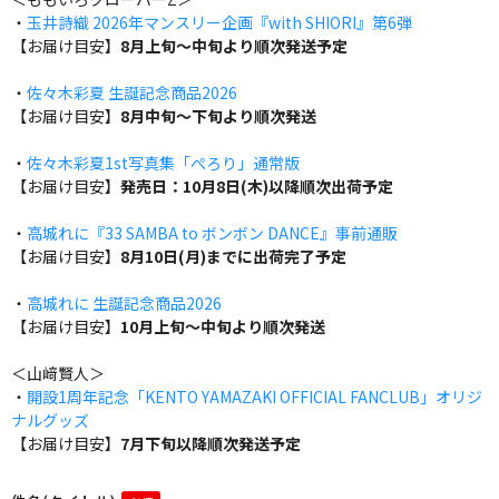
・
玉井詩織 2026年マンスリー企画『with SHIORI』第6弾
【お届け目安】
8月上旬～中旬より順次発送予定
・
佐々木彩夏 生誕記念商品2026
【お届け目安】
8月中旬～下旬より順次発送
・
佐々木彩夏1st写真集「ぺろり」通常版
【お届け目安】
発売日：10月8日(木)以降順次出荷予定
・
高城れに『33 SAMBA to ボンボン DANCE』事前通販
【お届け目安】
8月10日(月)までに出荷完了予定
・
高城れに 生誕記念商品2026
【お届け目安】
10月上旬～中旬より順次発送
＜山﨑賢人＞
・
開設1周年記念「KENTO YAMAZAKI OFFICIAL FANCLUB」オリジ
ナルグッズ
【お届け目安】
7月下旬以降順次発送予定