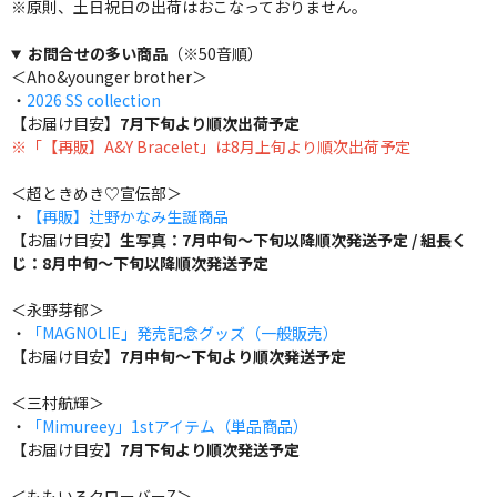
※原則、土日祝日の出荷はおこなっておりません。
お問合せの多い商品
（※50音順）
＜Aho&younger brother＞
・
2026 SS collection
【お届け目安】
7月下旬より順次出荷予定
※「【再販】A&Y Bracelet」は8月上旬より順次出荷予定
＜超ときめき♡宣伝部＞
・
【再販】辻野かなみ生誕商品
【お届け目安】
生写真：7月中旬～下旬以降順次発送予定 / 組長く
じ：8月中旬～下旬以降順次発送予定
＜永野芽郁＞
・
「MAGNOLIE」発売記念グッズ（一般販売）
【お届け目安】
7月中旬～下旬より順次発送予定
＜三村航輝＞
・
「Mimureey」1stアイテム（単品商品）
【お届け目安】
7月下旬より順次発送予定
＜ももいろクローバーZ＞