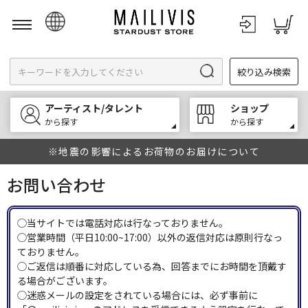
日本語
絞り込み検索
English
한국어
アーティスト/タレント
ショップ
中文
から探す
から探す
※地震の影響によるお荷物のお届けについて
お問い合わせ
◯当サイトでは電話対応は行なっておりません。
◯営業時間（平日10:00~17:00）以外の返信対応は原則行なっ
ておりません。
◯ご返信は順番に対応している為、回答までにお時間を頂戴す
る場合がございます。
◯迷惑メールの設定をされている場合には、必ず事前に