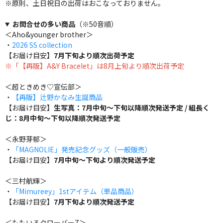
※原則、土日祝日の出荷はおこなっておりません。
お問合せの多い商品
（※50音順）
＜Aho&younger brother＞
・
2026 SS collection
【お届け目安】
7月下旬より順次出荷予定
※「【再販】A&Y Bracelet」は8月上旬より順次出荷予定
＜超ときめき♡宣伝部＞
・
【再販】辻野かなみ生誕商品
【お届け目安】
生写真：7月中旬～下旬以降順次発送予定 / 組長く
じ：8月中旬～下旬以降順次発送予定
＜永野芽郁＞
・
「MAGNOLIE」発売記念グッズ（一般販売）
【お届け目安】
7月中旬～下旬より順次発送予定
＜三村航輝＞
・
「Mimureey」1stアイテム（単品商品）
【お届け目安】
7月下旬より順次発送予定
＜ももいろクローバーZ＞