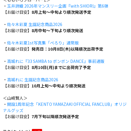
・
玉井詩織 2026年マンスリー企画『with SHIORI』第6弾
【お届け目安】
8月上旬～中旬より順次発送予定
・
佐々木彩夏 生誕記念商品2026
【お届け目安】
8月中旬～下旬より順次発送
・
佐々木彩夏1st写真集「ぺろり」通常版
【お届け目安】
発売日：10月8日(木)以降順次出荷予定
・
高城れに『33 SAMBA to ボンボン DANCE』事前通販
【お届け目安】
8月10日(月)までに出荷完了予定
・
高城れに 生誕記念商品2026
【お届け目安】
10月上旬～中旬より順次発送
＜山﨑賢人＞
・
開設1周年記念「KENTO YAMAZAKI OFFICIAL FANCLUB」オリジ
ナルグッズ
【お届け目安】
7月下旬以降順次発送予定