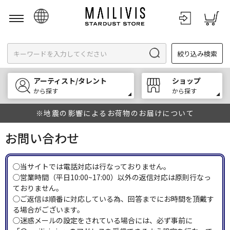
日本語
絞り込み検索
English
한국어
アーティスト/タレント
ショップ
中文
から探す
から探す
※地震の影響によるお荷物のお届けについて
お問い合わせ
◯当サイトでは電話対応は行なっておりません。
◯営業時間（平日10:00~17:00）以外の返信対応は原則行なっ
ておりません。
◯ご返信は順番に対応している為、回答までにお時間を頂戴す
る場合がございます。
◯迷惑メールの設定をされている場合には、必ず事前に