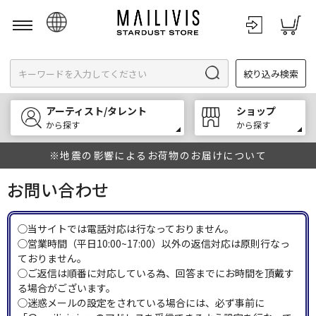
日本語
絞り込み検索
English
한국어
アーティスト/タレント
ショップ
中文
から探す
から探す
※地震の影響によるお荷物のお届けについて
お問い合わせ
◯当サイトでは電話対応は行なっておりません。
◯営業時間（平日10:00~17:00）以外の返信対応は原則行なっ
ておりません。
◯ご返信は順番に対応している為、回答までにお時間を頂戴す
る場合がございます。
◯迷惑メールの設定をされている場合には、必ず事前に