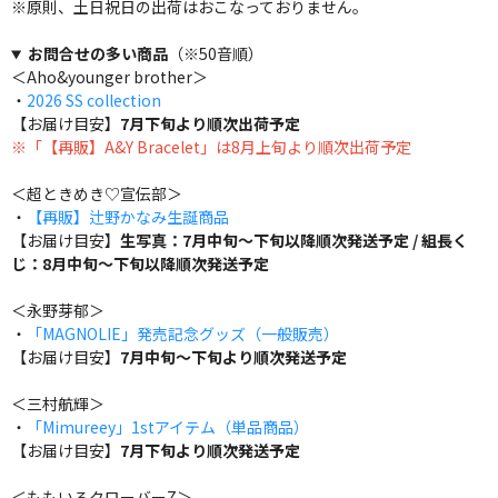
※原則、土日祝日の出荷はおこなっておりません。
お問合せの多い商品
（※50音順）
＜Aho&younger brother＞
・
2026 SS collection
【お届け目安】
7月下旬より順次出荷予定
※「【再販】A&Y Bracelet」は8月上旬より順次出荷予定
＜超ときめき♡宣伝部＞
・
【再販】辻野かなみ生誕商品
【お届け目安】
生写真：7月中旬～下旬以降順次発送予定 / 組長く
じ：8月中旬～下旬以降順次発送予定
＜永野芽郁＞
・
「MAGNOLIE」発売記念グッズ（一般販売）
【お届け目安】
7月中旬～下旬より順次発送予定
＜三村航輝＞
・
「Mimureey」1stアイテム（単品商品）
【お届け目安】
7月下旬より順次発送予定
＜ももいろクローバーZ＞