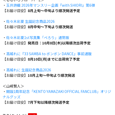
・
玉井詩織 2026年マンスリー企画『with SHIORI』第6弾
【お届け目安】
8月上旬～中旬より順次発送予定
・
佐々木彩夏 生誕記念商品2026
【お届け目安】
8月中旬～下旬より順次発送
・
佐々木彩夏1st写真集「ぺろり」通常版
【お届け目安】
発売日：10月8日(木)以降順次出荷予定
・
高城れに『33 SAMBA to ボンボン DANCE』事前通販
【お届け目安】
8月10日(月)までに出荷完了予定
・
高城れに 生誕記念商品2026
【お届け目安】
10月上旬～中旬より順次発送
＜山﨑賢人＞
・
開設1周年記念「KENTO YAMAZAKI OFFICIAL FANCLUB」オリジ
ナルグッズ
【お届け目安】
7月下旬以降順次発送予定