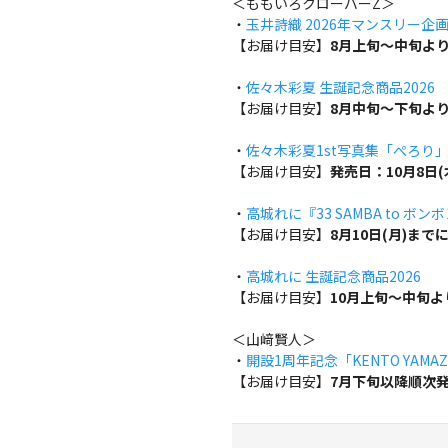
＜ももいろクローバーZ＞
・
玉井詩織 2026年マンスリー企画『w
【お届け目安】
8月上旬～中旬よ
・
佐々木彩夏 生誕記念商品2026
【お届け目安】
8月中旬～下旬よ
・
佐々木彩夏1st写真集「ぺろり
【お届け目安】
発売日：10月8日
・
高城れに『33 SAMBA to ボン
【お届け目安】
8月10日(月)ま
・
高城れに 生誕記念商品2026
【お届け目安】
10月上旬～中旬
＜山﨑賢人＞
・
開設1周年記念「KENTO YAMAZA
【お届け目安】
7月下旬以降順次