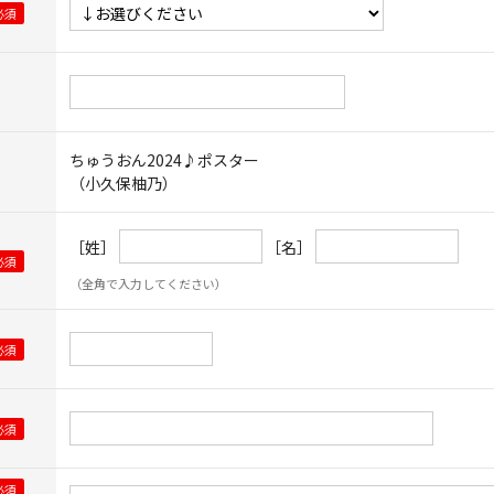
ちゅうおん2024♪ポスター
（小久保柚乃）
［姓］
［名］
（全角で入力してください）