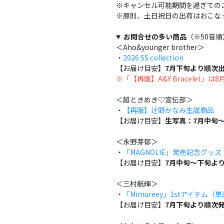
※キャンセル可能期間を過ぎての
※原則、土日祝日の出荷はおこな
お問合せの多い商品
（※50音順
＜Aho&younger brother＞
・
2026 SS collection
【お届け目安】
7月下旬より順次
※「【再販】A&Y Bracelet」
＜超ときめき♡宣伝部＞
・
【再販】辻野かなみ生誕商品
【お届け目安】
生写真：7月中旬～
＜永野芽郁＞
・
「MAGNOLIE」発売記念グッ
【お届け目安】
7月中旬～下旬よ
＜三村航輝＞
・
「Mimureey」1stアイテム（
【お届け目安】
7月下旬より順次