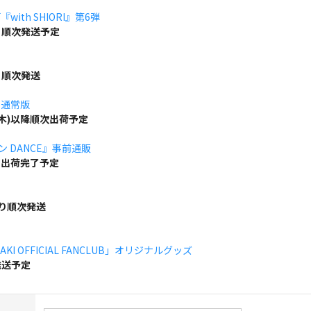
ith SHIORI』第6弾
り順次発送予定
り順次発送
」通常版
(木)以降順次出荷予定
ボン DANCE』事前通販
でに出荷完了予定
より順次発送
KI OFFICIAL FANCLUB」オリジナルグッズ
発送予定