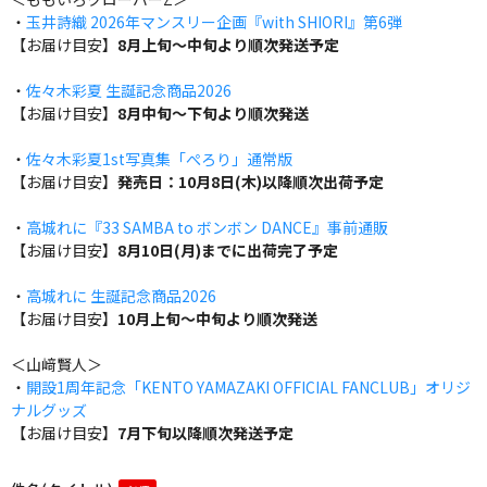
・
玉井詩織 2026年マンスリー企画『with SHIORI』第6弾
【お届け目安】
8月上旬～中旬より順次発送予定
・
佐々木彩夏 生誕記念商品2026
【お届け目安】
8月中旬～下旬より順次発送
・
佐々木彩夏1st写真集「ぺろり」通常版
【お届け目安】
発売日：10月8日(木)以降順次出荷予定
・
高城れに『33 SAMBA to ボンボン DANCE』事前通販
【お届け目安】
8月10日(月)までに出荷完了予定
・
高城れに 生誕記念商品2026
【お届け目安】
10月上旬～中旬より順次発送
＜山﨑賢人＞
・
開設1周年記念「KENTO YAMAZAKI OFFICIAL FANCLUB」オリジ
ナルグッズ
【お届け目安】
7月下旬以降順次発送予定