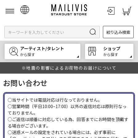
日本語
絞り込み検索
English
한국어
アーティスト/タレント
ショップ
中文
から探す
から探す
※地震の影響によるお荷物のお届けについて
お問い合わせ
◯当サイトでは電話対応は行なっておりません。
◯営業時間（平日10:00~17:00）以外の返信対応は原則行なっ
ておりません。
◯ご返信は順番に対応している為、回答までにお時間を頂戴す
る場合がございます。
◯迷惑メールの設定をされている場合には、必ず事前に