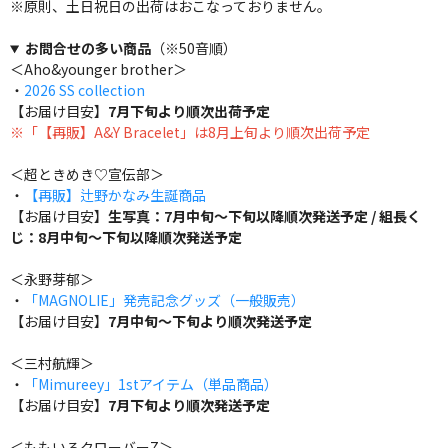
※原則、土日祝日の出荷はおこなっておりません。
お問合せの多い商品
（※50音順）
＜Aho&younger brother＞
・
2026 SS collection
【お届け目安】
7月下旬より順次出荷予定
※「【再販】A&Y Bracelet」は8月上旬より順次出荷予定
＜超ときめき♡宣伝部＞
・
【再販】辻野かなみ生誕商品
【お届け目安】
生写真：7月中旬～下旬以降順次発送予定 / 組長く
じ：8月中旬～下旬以降順次発送予定
＜永野芽郁＞
・
「MAGNOLIE」発売記念グッズ（一般販売）
【お届け目安】
7月中旬～下旬より順次発送予定
＜三村航輝＞
・
「Mimureey」1stアイテム（単品商品）
【お届け目安】
7月下旬より順次発送予定
＜ももいろクローバーZ＞