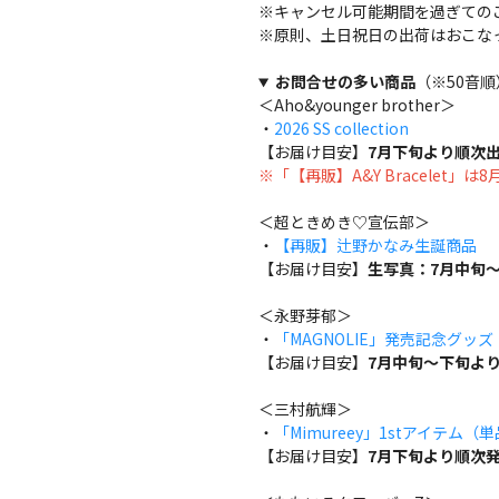
※キャンセル可能期間を過ぎての
※原則、土日祝日の出荷はおこな
お問合せの多い商品
（※50音順
＜Aho&younger brother＞
・
2026 SS collection
【お届け目安】
7月下旬より順次
※「【再販】A&Y Bracelet」
＜超ときめき♡宣伝部＞
・
【再販】辻野かなみ生誕商品
【お届け目安】
生写真：7月中旬～
＜永野芽郁＞
・
「MAGNOLIE」発売記念グッ
【お届け目安】
7月中旬～下旬よ
＜三村航輝＞
・
「Mimureey」1stアイテム（
【お届け目安】
7月下旬より順次