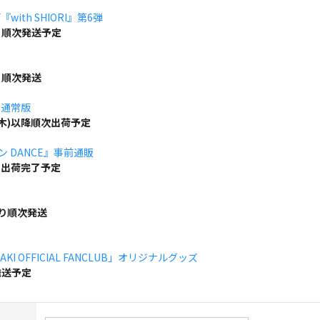
ith SHIORI』第6弾
り順次発送予定
り順次発送
」通常版
(木)以降順次出荷予定
ボン DANCE』事前通販
でに出荷完了予定
より順次発送
KI OFFICIAL FANCLUB」オリジナルグッズ
発送予定