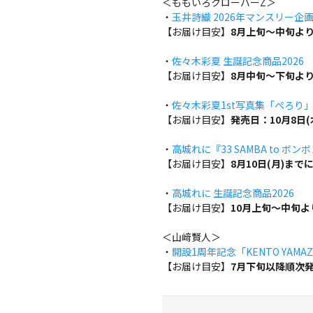
＜ももいろクローバーZ＞
・
玉井詩織 2026年マンスリー企画『w
【お届け目安】
8月上旬～中旬よ
・
佐々木彩夏 生誕記念商品2026
【お届け目安】
8月中旬～下旬よ
・
佐々木彩夏1st写真集「ぺろり
【お届け目安】
発売日：10月8日
・
高城れに『33 SAMBA to ボン
【お届け目安】
8月10日(月)ま
・
高城れに 生誕記念商品2026
【お届け目安】
10月上旬～中旬
＜山﨑賢人＞
・
開設1周年記念「KENTO YAMAZA
【お届け目安】
7月下旬以降順次