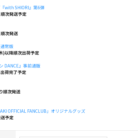
ith SHIORI』第6弾
り順次発送予定
り順次発送
」通常版
(木)以降順次出荷予定
ボン DANCE』事前通販
でに出荷完了予定
より順次発送
KI OFFICIAL FANCLUB」オリジナルグッズ
発送予定