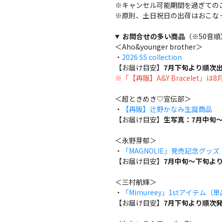
※キャンセル可能期間を過ぎての
※原則、土日祝日の出荷はおこな
お問合せの多い商品
（※50音順
＜Aho&younger brother＞
・
2026 SS collection
【お届け目安】
7月下旬より順次
※「【再販】A&Y Bracelet」
＜超ときめき♡宣伝部＞
・
【再販】辻野かなみ生誕商品
【お届け目安】
生写真：7月中旬～
＜永野芽郁＞
・
「MAGNOLIE」発売記念グッ
【お届け目安】
7月中旬～下旬よ
＜三村航輝＞
・
「Mimureey」1stアイテム（
【お届け目安】
7月下旬より順次