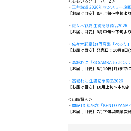
＜ももいろクローバーZ＞
・
玉井詩織 2026年マンスリー企画『w
【お届け目安】
8月上旬～中旬よ
・
佐々木彩夏 生誕記念商品2026
【お届け目安】
8月中旬～下旬よ
・
佐々木彩夏1st写真集「ぺろり
【お届け目安】
発売日：10月8日
・
高城れに『33 SAMBA to ボン
【お届け目安】
8月10日(月)ま
・
高城れに 生誕記念商品2026
【お届け目安】
10月上旬～中旬
＜山﨑賢人＞
・
開設1周年記念「KENTO YAMAZA
【お届け目安】
7月下旬以降順次