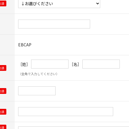
EBCAP
［姓］
［名］
（全角で入力してください）