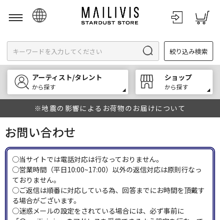
日本語
絞り込み検索
English
한국어
アーティスト/タレント
ショップ
中文
から探す
から探す
※地震の影響によるお荷物のお届けについて
お問い合わせ
◯当サイトでは電話対応は行なっておりません。
◯営業時間（平日10:00~17:00）以外の返信対応は原則行なっ
ておりません。
◯ご返信は順番に対応している為、回答までにお時間を頂戴す
る場合がございます。
◯迷惑メールの設定をされている場合には、必ず事前に