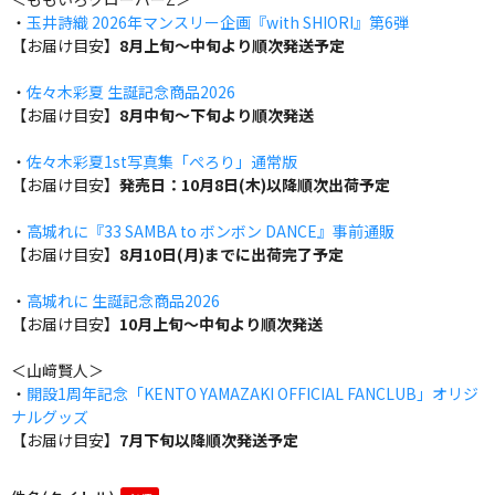
・
玉井詩織 2026年マンスリー企画『with SHIORI』第6弾
【お届け目安】
8月上旬～中旬より順次発送予定
・
佐々木彩夏 生誕記念商品2026
【お届け目安】
8月中旬～下旬より順次発送
・
佐々木彩夏1st写真集「ぺろり」通常版
【お届け目安】
発売日：10月8日(木)以降順次出荷予定
・
高城れに『33 SAMBA to ボンボン DANCE』事前通販
【お届け目安】
8月10日(月)までに出荷完了予定
・
高城れに 生誕記念商品2026
【お届け目安】
10月上旬～中旬より順次発送
＜山﨑賢人＞
・
開設1周年記念「KENTO YAMAZAKI OFFICIAL FANCLUB」オリジ
ナルグッズ
【お届け目安】
7月下旬以降順次発送予定