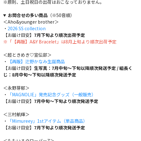
※原則、土日祝日の出荷はおこなっておりません。
お問合せの多い商品
（※50音順）
＜Aho&younger brother＞
・
2026 SS collection
【お届け目安】
7月下旬より順次出荷予定
※「【再販】A&Y Bracelet」は8月上旬より順次出荷予定
＜超ときめき♡宣伝部＞
・
【再販】辻野かなみ生誕商品
【お届け目安】
生写真：7月中旬～下旬以降順次発送予定 / 組長く
じ：8月中旬～下旬以降順次発送予定
＜永野芽郁＞
・
「MAGNOLIE」発売記念グッズ（一般販売）
【お届け目安】
7月中旬～下旬より順次発送予定
＜三村航輝＞
・
「Mimureey」1stアイテム（単品商品）
【お届け目安】
7月下旬より順次発送予定
＜ももいろクローバーZ＞