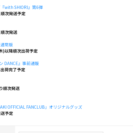
ith SHIORI』第6弾
り順次発送予定
り順次発送
」通常版
(木)以降順次出荷予定
ボン DANCE』事前通販
でに出荷完了予定
より順次発送
KI OFFICIAL FANCLUB」オリジナルグッズ
発送予定