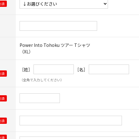
Power Into Tohoku ツアー Tシャツ
（XL）
［姓］
［名］
（全角で入力してください）