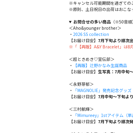
※キャンセル可能期間を過ぎての
※原則、土日祝日の出荷はおこな
お問合せの多い商品
（※50音順
＜Aho&younger brother＞
・
2026 SS collection
【お届け目安】
7月下旬より順次
※「【再販】A&Y Bracelet」
＜超ときめき♡宣伝部＞
・
【再販】辻野かなみ生誕商品
【お届け目安】
生写真：7月中旬～
＜永野芽郁＞
・
「MAGNOLIE」発売記念グッ
【お届け目安】
7月中旬～下旬よ
＜三村航輝＞
・
「Mimureey」1stアイテム（
【お届け目安】
7月下旬より順次