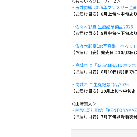
＜ももいろクローバーZ＞
・
玉井詩織 2026年マンスリー企画『w
【お届け目安】
8月上旬～中旬よ
・
佐々木彩夏 生誕記念商品2026
【お届け目安】
8月中旬～下旬よ
・
佐々木彩夏1st写真集「ぺろり
【お届け目安】
発売日：10月8日
・
高城れに『33 SAMBA to ボン
【お届け目安】
8月10日(月)ま
・
高城れに 生誕記念商品2026
【お届け目安】
10月上旬～中旬
＜山﨑賢人＞
・
開設1周年記念「KENTO YAMAZA
【お届け目安】
7月下旬以降順次