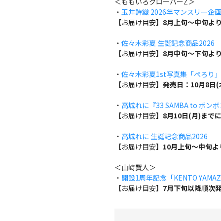
＜ももいろクローバーZ＞
・
玉井詩織 2026年マンスリー企画『w
【お届け目安】
8月上旬～中旬よ
・
佐々木彩夏 生誕記念商品2026
【お届け目安】
8月中旬～下旬よ
・
佐々木彩夏1st写真集「ぺろり
【お届け目安】
発売日：10月8日
・
高城れに『33 SAMBA to ボン
【お届け目安】
8月10日(月)ま
・
高城れに 生誕記念商品2026
【お届け目安】
10月上旬～中旬
＜山﨑賢人＞
・
開設1周年記念「KENTO YAMAZA
【お届け目安】
7月下旬以降順次