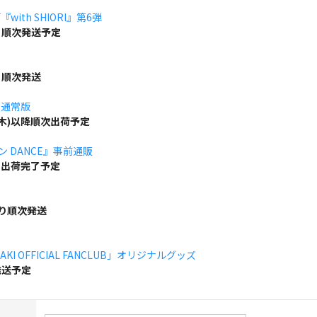
ith SHIORI』第6弾
り順次発送予定
り順次発送
」通常版
(木)以降順次出荷予定
ボン DANCE』事前通販
でに出荷完了予定
より順次発送
KI OFFICIAL FANCLUB」オリジナルグッズ
発送予定