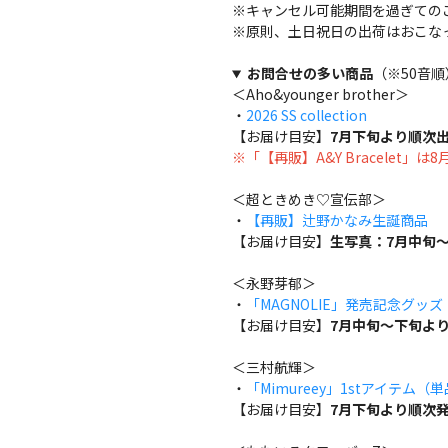
※キャンセル可能期間を過ぎての
※原則、土日祝日の出荷はおこな
お問合せの多い商品
（※50音順
＜Aho&younger brother＞
・
2026 SS collection
【お届け目安】
7月下旬より順次
※「【再販】A&Y Bracelet」
＜超ときめき♡宣伝部＞
・
【再販】辻野かなみ生誕商品
【お届け目安】
生写真：7月中旬～
＜永野芽郁＞
・
「MAGNOLIE」発売記念グッ
【お届け目安】
7月中旬～下旬よ
＜三村航輝＞
・
「Mimureey」1stアイテム（
【お届け目安】
7月下旬より順次