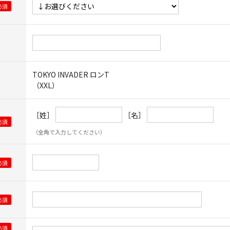
TOKYO INVADER ロンT
（XXL）
［姓］
［名］
（全角で入力してください）