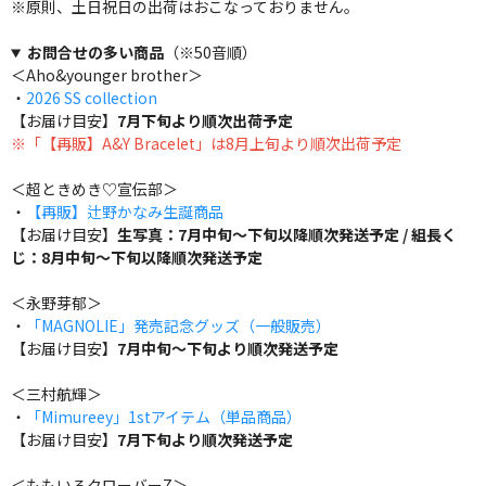
※原則、土日祝日の出荷はおこなっておりません。
お問合せの多い商品
（※50音順）
＜Aho&younger brother＞
・
2026 SS collection
【お届け目安】
7月下旬より順次出荷予定
※「【再販】A&Y Bracelet」は8月上旬より順次出荷予定
＜超ときめき♡宣伝部＞
・
【再販】辻野かなみ生誕商品
【お届け目安】
生写真：7月中旬～下旬以降順次発送予定 / 組長く
じ：8月中旬～下旬以降順次発送予定
＜永野芽郁＞
・
「MAGNOLIE」発売記念グッズ（一般販売）
【お届け目安】
7月中旬～下旬より順次発送予定
＜三村航輝＞
・
「Mimureey」1stアイテム（単品商品）
【お届け目安】
7月下旬より順次発送予定
＜ももいろクローバーZ＞