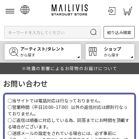
日本語
絞り込み検索
English
한국어
アーティスト/タレント
ショップ
中文
から探す
から探す
※地震の影響によるお荷物のお届けについて
お問い合わせ
◯当サイトでは電話対応は行なっておりません。
◯営業時間（平日10:00~17:00）以外の返信対応は原則行なっ
ておりません。
◯ご返信は順番に対応している為、回答までにお時間を頂戴す
る場合がございます。
◯迷惑メールの設定をされている場合には、必ず事前に