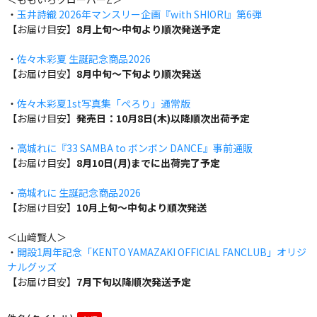
・
玉井詩織 2026年マンスリー企画『with SHIORI』第6弾
【お届け目安】
8月上旬～中旬より順次発送予定
・
佐々木彩夏 生誕記念商品2026
【お届け目安】
8月中旬～下旬より順次発送
・
佐々木彩夏1st写真集「ぺろり」通常版
【お届け目安】
発売日：10月8日(木)以降順次出荷予定
・
高城れに『33 SAMBA to ボンボン DANCE』事前通販
【お届け目安】
8月10日(月)までに出荷完了予定
・
高城れに 生誕記念商品2026
【お届け目安】
10月上旬～中旬より順次発送
＜山﨑賢人＞
・
開設1周年記念「KENTO YAMAZAKI OFFICIAL FANCLUB」オリジ
ナルグッズ
【お届け目安】
7月下旬以降順次発送予定