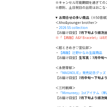
※キャンセル可能期間を過ぎての
※原則、土日祝日の出荷はおこな
お問合せの多い商品
（※50音順
＜Aho&younger brother＞
・
2026 SS collection
【お届け目安】
7月下旬より順次
※「【再販】A&Y Bracelet」
＜超ときめき♡宣伝部＞
・
【再販】辻野かなみ生誕商品
【お届け目安】
生写真：7月中旬～
＜永野芽郁＞
・
「MAGNOLIE」発売記念グッ
【お届け目安】
7月中旬～下旬よ
＜三村航輝＞
・
「Mimureey」1stアイテム（
【お届け目安】
7月下旬より順次