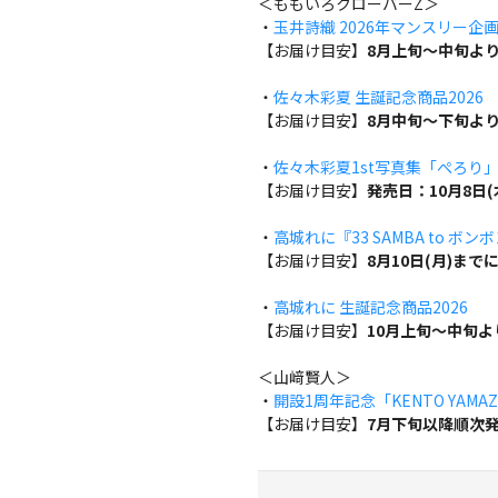
＜ももいろクローバーZ＞
・
玉井詩織 2026年マンスリー企画『w
【お届け目安】
8月上旬～中旬よ
・
佐々木彩夏 生誕記念商品2026
【お届け目安】
8月中旬～下旬よ
・
佐々木彩夏1st写真集「ぺろり
【お届け目安】
発売日：10月8日
・
高城れに『33 SAMBA to ボン
【お届け目安】
8月10日(月)ま
・
高城れに 生誕記念商品2026
【お届け目安】
10月上旬～中旬
＜山﨑賢人＞
・
開設1周年記念「KENTO YAMAZA
【お届け目安】
7月下旬以降順次