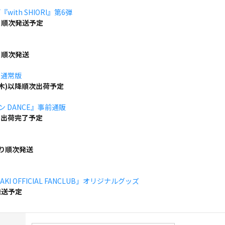
ith SHIORI』第6弾
り順次発送予定
り順次発送
」通常版
(木)以降順次出荷予定
ボン DANCE』事前通販
でに出荷完了予定
より順次発送
KI OFFICIAL FANCLUB」オリジナルグッズ
発送予定