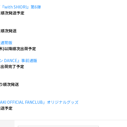
ith SHIORI』第6弾
り順次発送予定
り順次発送
」通常版
(木)以降順次出荷予定
ボン DANCE』事前通販
でに出荷完了予定
より順次発送
KI OFFICIAL FANCLUB」オリジナルグッズ
発送予定