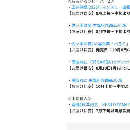
＜ももいろクローバーZ＞
・
玉井詩織 2026年マンスリー企画『w
【お届け目安】
8月上旬～中旬よ
・
佐々木彩夏 生誕記念商品2026
【お届け目安】
8月中旬～下旬よ
・
佐々木彩夏1st写真集「ぺろり
【お届け目安】
発売日：10月8日
・
高城れに『33 SAMBA to ボン
【お届け目安】
8月10日(月)ま
・
高城れに 生誕記念商品2026
【お届け目安】
10月上旬～中旬
＜山﨑賢人＞
・
開設1周年記念「KENTO YAMAZA
【お届け目安】
7月下旬以降順次