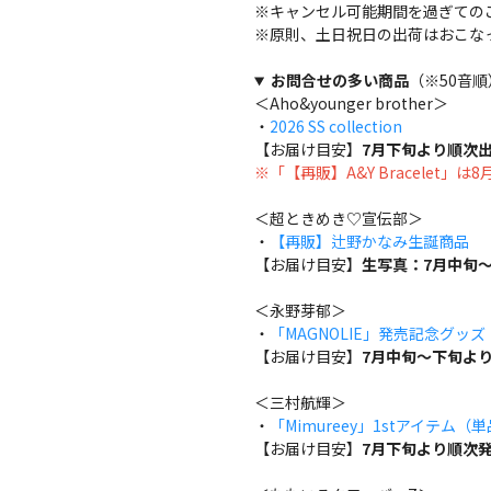
※キャンセル可能期間を過ぎての
※原則、土日祝日の出荷はおこな
お問合せの多い商品
（※50音順
＜Aho&younger brother＞
・
2026 SS collection
【お届け目安】
7月下旬より順次
※「【再販】A&Y Bracelet」
＜超ときめき♡宣伝部＞
・
【再販】辻野かなみ生誕商品
【お届け目安】
生写真：7月中旬～
＜永野芽郁＞
・
「MAGNOLIE」発売記念グッ
【お届け目安】
7月中旬～下旬よ
＜三村航輝＞
・
「Mimureey」1stアイテム（
【お届け目安】
7月下旬より順次