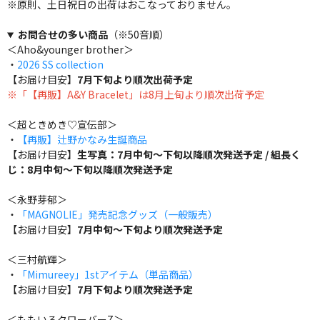
※原則、土日祝日の出荷はおこなっておりません。
お問合せの多い商品
（※50音順）
＜Aho&younger brother＞
・
2026 SS collection
【お届け目安】
7月下旬より順次出荷予定
※「【再販】A&Y Bracelet」は8月上旬より順次出荷予定
＜超ときめき♡宣伝部＞
・
【再販】辻野かなみ生誕商品
【お届け目安】
生写真：7月中旬～下旬以降順次発送予定 / 組長く
じ：8月中旬～下旬以降順次発送予定
＜永野芽郁＞
・
「MAGNOLIE」発売記念グッズ（一般販売）
【お届け目安】
7月中旬～下旬より順次発送予定
＜三村航輝＞
・
「Mimureey」1stアイテム（単品商品）
【お届け目安】
7月下旬より順次発送予定
＜ももいろクローバーZ＞