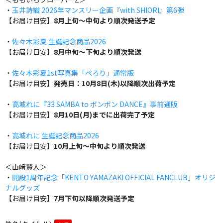
・
玉井詩織 2026年マンスリー企画『with SHIORI』第6弾
【お届け目安】
8月上旬～中旬より順次発送予定
・
佐々木彩夏 生誕記念商品2026
【お届け目安】
8月中旬～下旬より順次発送
・
佐々木彩夏1st写真集「ぺろり」通常版
【お届け目安】
発売日：10月8日(木)以降順次出荷予定
・
高城れに『33 SAMBA to ボンボン DANCE』事前通販
【お届け目安】
8月10日(月)までに出荷完了予定
・
高城れに 生誕記念商品2026
【お届け目安】
10月上旬～中旬より順次発送
＜山﨑賢人＞
・
開設1周年記念「KENTO YAMAZAKI OFFICIAL FANCLUB」オリジ
ナルグッズ
【お届け目安】
7月下旬以降順次発送予定