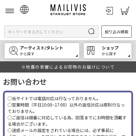
日本語
絞り込み検索
English
한국어
アーティスト/タレント
ショップ
中文
から探す
から探す
※地震の影響によるお荷物のお届けについて
お問い合わせ
◯当サイトでは電話対応は行なっておりません。
◯営業時間（平日10:00~17:00）以外の返信対応は原則行なっ
ておりません。
◯ご返信は順番に対応している為、回答までにお時間を頂戴す
る場合がございます。
◯迷惑メールの設定をされている場合には、必ず事前に