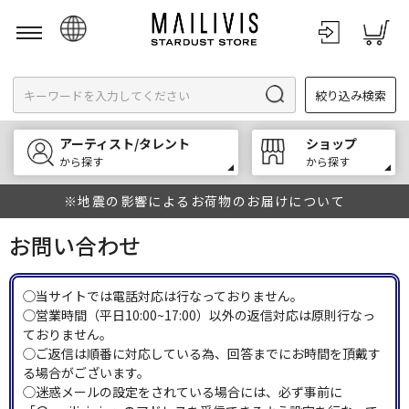
日本語
絞り込み検索
English
한국어
アーティスト/タレント
ショップ
中文
から探す
から探す
※地震の影響によるお荷物のお届けについて
お問い合わせ
◯当サイトでは電話対応は行なっておりません。
◯営業時間（平日10:00~17:00）以外の返信対応は原則行なっ
ておりません。
◯ご返信は順番に対応している為、回答までにお時間を頂戴す
る場合がございます。
◯迷惑メールの設定をされている場合には、必ず事前に