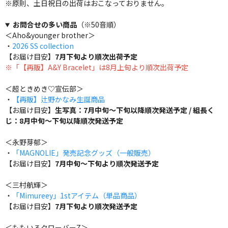
※原則、土日祝日の出荷はおこなっておりません。
お問合せの多い商品
（※50音順）
＜Aho&younger brother＞
・
2026 SS collection
【お届け目安】
7月下旬より順次出荷予定
※「【再販】A&Y Bracelet」は8月上旬より順次出荷予定
＜超ときめき♡宣伝部＞
・
【再販】辻野かなみ生誕商品
【お届け目安】
生写真：7月中旬～下旬以降順次発送予定 / 組長く
じ：8月中旬～下旬以降順次発送予定
＜永野芽郁＞
・
「MAGNOLIE」発売記念グッズ（一般販売）
【お届け目安】
7月中旬～下旬より順次発送予定
＜三村航輝＞
・
「Mimureey」1stアイテム（単品商品）
【お届け目安】
7月下旬より順次発送予定
＜ももいろクローバーZ＞