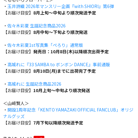
・
玉井詩織 2026年マンスリー企画『with SHIORI』第6弾
【お届け目安】
8月上旬～中旬より順次発送予定
・
佐々木彩夏 生誕記念商品2026
【お届け目安】
8月中旬～下旬より順次発送
・
佐々木彩夏1st写真集「ぺろり」通常版
【お届け目安】
発売日：10月8日(木)以降順次出荷予定
・
高城れに『33 SAMBA to ボンボン DANCE』事前通販
【お届け目安】
8月10日(月)までに出荷完了予定
・
高城れに 生誕記念商品2026
【お届け目安】
10月上旬～中旬より順次発送
＜山﨑賢人＞
・
開設1周年記念「KENTO YAMAZAKI OFFICIAL FANCLUB」オリジ
ナルグッズ
【お届け目安】
7月下旬以降順次発送予定