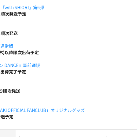
ith SHIORI』第6弾
り順次発送予定
り順次発送
」通常版
(木)以降順次出荷予定
ボン DANCE』事前通販
でに出荷完了予定
より順次発送
KI OFFICIAL FANCLUB」オリジナルグッズ
発送予定