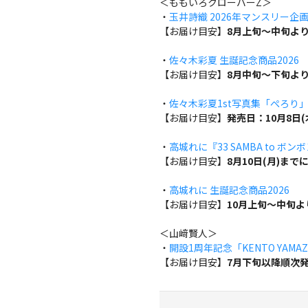
＜ももいろクローバーZ＞
・
玉井詩織 2026年マンスリー企画『w
【お届け目安】
8月上旬～中旬よ
・
佐々木彩夏 生誕記念商品2026
【お届け目安】
8月中旬～下旬よ
・
佐々木彩夏1st写真集「ぺろり
【お届け目安】
発売日：10月8日
・
高城れに『33 SAMBA to ボン
【お届け目安】
8月10日(月)ま
・
高城れに 生誕記念商品2026
【お届け目安】
10月上旬～中旬
＜山﨑賢人＞
・
開設1周年記念「KENTO YAMAZA
【お届け目安】
7月下旬以降順次