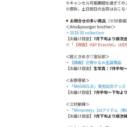
※キャンセル可能期間を過ぎての
※原則、土日祝日の出荷はおこな
お問合せの多い商品
（※50音順
＜Aho&younger brother＞
・
2026 SS collection
【お届け目安】
7月下旬より順次
※「【再販】A&Y Bracelet」
＜超ときめき♡宣伝部＞
・
【再販】辻野かなみ生誕商品
【お届け目安】
生写真：7月中旬～
＜永野芽郁＞
・
「MAGNOLIE」発売記念グッ
【お届け目安】
7月中旬～下旬よ
＜三村航輝＞
・
「Mimureey」1stアイテム（
【お届け目安】
7月下旬より順次