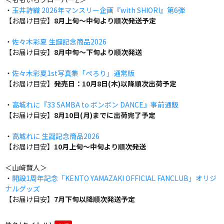
・
玉井詩織 2026年マンスリー企画『with SHIORI』第6弾
【お届け目安】
8月上旬～中旬より順次発送予定
・
佐々木彩夏 生誕記念商品2026
【お届け目安】
8月中旬～下旬より順次発送
・
佐々木彩夏1st写真集「ぺろり」通常版
【お届け目安】
発売日：10月8日(木)以降順次出荷予定
・
高城れに『33 SAMBA to ボンボン DANCE』事前通販
【お届け目安】
8月10日(月)までに出荷完了予定
・
高城れに 生誕記念商品2026
【お届け目安】
10月上旬～中旬より順次発送
＜山﨑賢人＞
・
開設1周年記念「KENTO YAMAZAKI OFFICIAL FANCLUB」オリジ
ナルグッズ
【お届け目安】
7月下旬以降順次発送予定