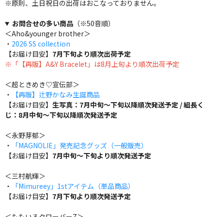
※原則、土日祝日の出荷はおこなっておりません。
お問合せの多い商品
（※50音順）
＜Aho&younger brother＞
・
2026 SS collection
【お届け目安】
7月下旬より順次出荷予定
※「【再販】A&Y Bracelet」は8月上旬より順次出荷予定
＜超ときめき♡宣伝部＞
・
【再販】辻野かなみ生誕商品
【お届け目安】
生写真：7月中旬～下旬以降順次発送予定 / 組長く
じ：8月中旬～下旬以降順次発送予定
＜永野芽郁＞
・
「MAGNOLIE」発売記念グッズ（一般販売）
【お届け目安】
7月中旬～下旬より順次発送予定
＜三村航輝＞
・
「Mimureey」1stアイテム（単品商品）
【お届け目安】
7月下旬より順次発送予定
＜ももいろクローバーZ＞