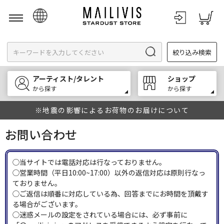
日本語
絞り込み検索
English
한국어
アーティスト/タレント
ショップ
中文
から探す
から探す
※地震の影響によるお荷物のお届けについて
お問い合わせ
◯当サイトでは電話対応は行なっておりません。
◯営業時間（平日10:00~17:00）以外の返信対応は原則行なっ
ておりません。
◯ご返信は順番に対応している為、回答までにお時間を頂戴す
る場合がございます。
◯迷惑メールの設定をされている場合には、必ず事前に