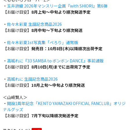
・
玉井詩織 2026年マンスリー企画『with SHIORI』第6弾
【お届け目安】
8月上旬～中旬より順次発送予定
・
佐々木彩夏 生誕記念商品2026
【お届け目安】
8月中旬～下旬より順次発送
・
佐々木彩夏1st写真集「ぺろり」通常版
【お届け目安】
発売日：10月8日(木)以降順次出荷予定
・
高城れに『33 SAMBA to ボンボン DANCE』事前通販
【お届け目安】
8月10日(月)までに出荷完了予定
・
高城れに 生誕記念商品2026
【お届け目安】
10月上旬～中旬より順次発送
＜山﨑賢人＞
・
開設1周年記念「KENTO YAMAZAKI OFFICIAL FANCLUB」オリジ
ナルグッズ
【お届け目安】
7月下旬以降順次発送予定