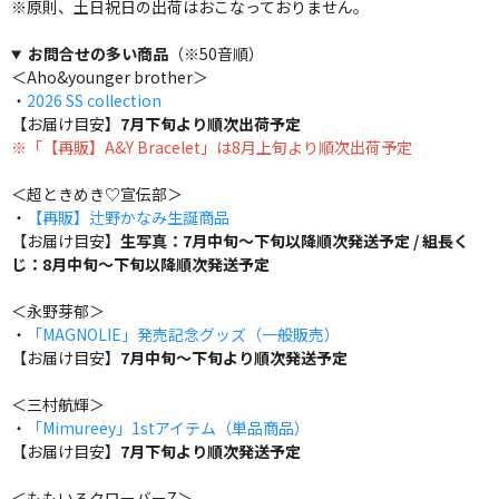
※原則、土日祝日の出荷はおこなっておりません。
お問合せの多い商品
（※50音順）
＜Aho&younger brother＞
・
2026 SS collection
【お届け目安】
7月下旬より順次出荷予定
※「【再販】A&Y Bracelet」は8月上旬より順次出荷予定
＜超ときめき♡宣伝部＞
・
【再販】辻野かなみ生誕商品
【お届け目安】
生写真：7月中旬～下旬以降順次発送予定 / 組長く
じ：8月中旬～下旬以降順次発送予定
＜永野芽郁＞
・
「MAGNOLIE」発売記念グッズ（一般販売）
【お届け目安】
7月中旬～下旬より順次発送予定
＜三村航輝＞
・
「Mimureey」1stアイテム（単品商品）
【お届け目安】
7月下旬より順次発送予定
＜ももいろクローバーZ＞