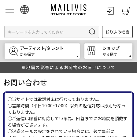
日本語
絞り込み検索
English
한국어
アーティスト/タレント
ショップ
中文
から探す
から探す
※地震の影響によるお荷物のお届けについて
お問い合わせ
◯当サイトでは電話対応は行なっておりません。
◯営業時間（平日10:00~17:00）以外の返信対応は原則行なっ
ておりません。
◯ご返信は順番に対応している為、回答までにお時間を頂戴す
る場合がございます。
◯迷惑メールの設定をされている場合には、必ず事前に