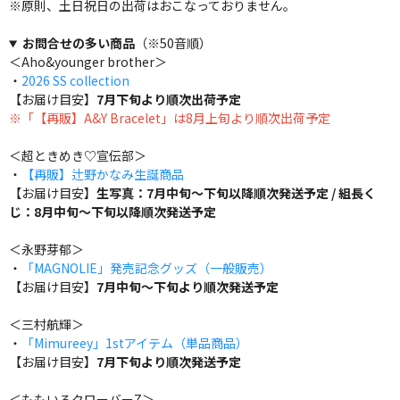
※原則、土日祝日の出荷はおこなっておりません。
お問合せの多い商品
（※50音順）
＜Aho&younger brother＞
・
2026 SS collection
【お届け目安】
7月下旬より順次出荷予定
※「【再販】A&Y Bracelet」は8月上旬より順次出荷予定
＜超ときめき♡宣伝部＞
・
【再販】辻野かなみ生誕商品
【お届け目安】
生写真：7月中旬～下旬以降順次発送予定 / 組長く
じ：8月中旬～下旬以降順次発送予定
＜永野芽郁＞
・
「MAGNOLIE」発売記念グッズ（一般販売）
【お届け目安】
7月中旬～下旬より順次発送予定
＜三村航輝＞
・
「Mimureey」1stアイテム（単品商品）
【お届け目安】
7月下旬より順次発送予定
＜ももいろクローバーZ＞