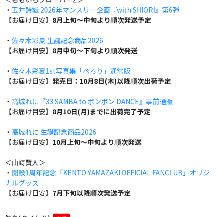
・
玉井詩織 2026年マンスリー企画『with SHIORI』第6弾
【お届け目安】
8月上旬～中旬より順次発送予定
・
佐々木彩夏 生誕記念商品2026
【お届け目安】
8月中旬～下旬より順次発送
・
佐々木彩夏1st写真集「ぺろり」通常版
【お届け目安】
発売日：10月8日(木)以降順次出荷予定
・
高城れに『33 SAMBA to ボンボン DANCE』事前通販
【お届け目安】
8月10日(月)までに出荷完了予定
・
高城れに 生誕記念商品2026
【お届け目安】
10月上旬～中旬より順次発送
＜山﨑賢人＞
・
開設1周年記念「KENTO YAMAZAKI OFFICIAL FANCLUB」オリジ
ナルグッズ
【お届け目安】
7月下旬以降順次発送予定