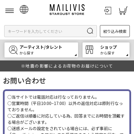
日本語
絞り込み検索
English
한국어
アーティスト/タレント
ショップ
中文
から探す
から探す
※地震の影響によるお荷物のお届けについて
お問い合わせ
◯当サイトでは電話対応は行なっておりません。
◯営業時間（平日10:00~17:00）以外の返信対応は原則行なっ
ておりません。
◯ご返信は順番に対応している為、回答までにお時間を頂戴す
る場合がございます。
◯迷惑メールの設定をされている場合には、必ず事前に