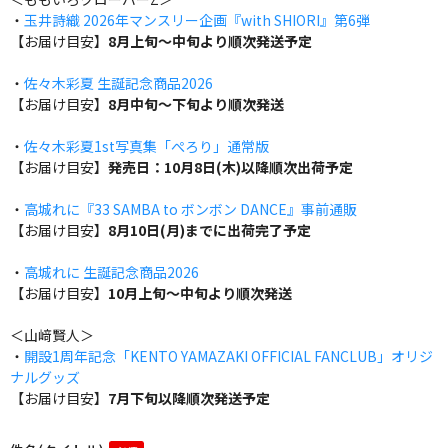
・
玉井詩織 2026年マンスリー企画『with SHIORI』第6弾
【お届け目安】
8月上旬～中旬より順次発送予定
・
佐々木彩夏 生誕記念商品2026
【お届け目安】
8月中旬～下旬より順次発送
・
佐々木彩夏1st写真集「ぺろり」通常版
【お届け目安】
発売日：10月8日(木)以降順次出荷予定
・
高城れに『33 SAMBA to ボンボン DANCE』事前通販
【お届け目安】
8月10日(月)までに出荷完了予定
・
高城れに 生誕記念商品2026
【お届け目安】
10月上旬～中旬より順次発送
＜山﨑賢人＞
・
開設1周年記念「KENTO YAMAZAKI OFFICIAL FANCLUB」オリジ
ナルグッズ
【お届け目安】
7月下旬以降順次発送予定