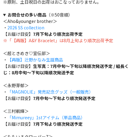
※原則、土日祝日の出荷はおこなっておりません。
お問合せの多い商品
（※50音順）
＜Aho&younger brother＞
・
2026 SS collection
【お届け目安】
7月下旬より順次出荷予定
※「【再販】A&Y Bracelet」は8月上旬より順次出荷予定
＜超ときめき♡宣伝部＞
・
【再販】辻野かなみ生誕商品
【お届け目安】
生写真：7月中旬～下旬以降順次発送予定 / 組長く
じ：8月中旬～下旬以降順次発送予定
＜永野芽郁＞
・
「MAGNOLIE」発売記念グッズ（一般販売）
【お届け目安】
7月中旬～下旬より順次発送予定
＜三村航輝＞
・
「Mimureey」1stアイテム（単品商品）
【お届け目安】
7月下旬より順次発送予定
＜ももいろクローバーZ＞