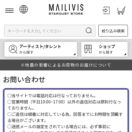
日本語
絞り込み検索
English
한국어
アーティスト/タレント
ショップ
中文
から探す
から探す
※地震の影響によるお荷物のお届けについて
お問い合わせ
◯当サイトでは電話対応は行なっておりません。
◯営業時間（平日10:00~17:00）以外の返信対応は原則行なっ
ておりません。
◯ご返信は順番に対応している為、回答までにお時間を頂戴す
る場合がございます。
◯迷惑メールの設定をされている場合には、必ず事前に