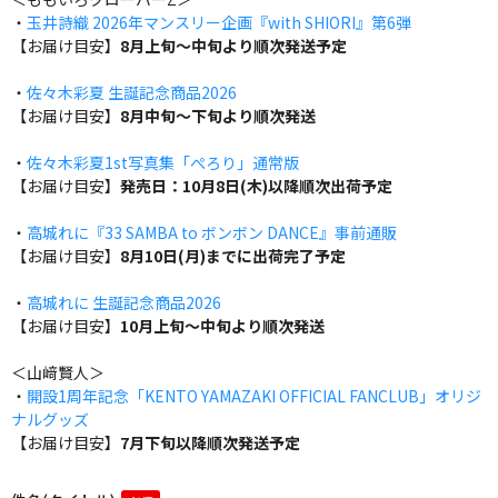
・
玉井詩織 2026年マンスリー企画『with SHIORI』第6弾
【お届け目安】
8月上旬～中旬より順次発送予定
・
佐々木彩夏 生誕記念商品2026
【お届け目安】
8月中旬～下旬より順次発送
・
佐々木彩夏1st写真集「ぺろり」通常版
【お届け目安】
発売日：10月8日(木)以降順次出荷予定
・
高城れに『33 SAMBA to ボンボン DANCE』事前通販
【お届け目安】
8月10日(月)までに出荷完了予定
・
高城れに 生誕記念商品2026
【お届け目安】
10月上旬～中旬より順次発送
＜山﨑賢人＞
・
開設1周年記念「KENTO YAMAZAKI OFFICIAL FANCLUB」オリジ
ナルグッズ
【お届け目安】
7月下旬以降順次発送予定