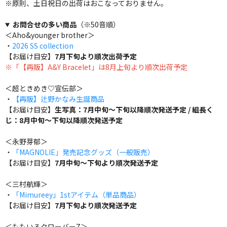
※原則、土日祝日の出荷はおこなっておりません。
お問合せの多い商品
（※50音順）
＜Aho&younger brother＞
・
2026 SS collection
【お届け目安】
7月下旬より順次出荷予定
※「【再販】A&Y Bracelet」は8月上旬より順次出荷予定
＜超ときめき♡宣伝部＞
・
【再販】辻野かなみ生誕商品
【お届け目安】
生写真：7月中旬～下旬以降順次発送予定 / 組長く
じ：8月中旬～下旬以降順次発送予定
＜永野芽郁＞
・
「MAGNOLIE」発売記念グッズ（一般販売）
【お届け目安】
7月中旬～下旬より順次発送予定
＜三村航輝＞
・
「Mimureey」1stアイテム（単品商品）
【お届け目安】
7月下旬より順次発送予定
＜ももいろクローバーZ＞