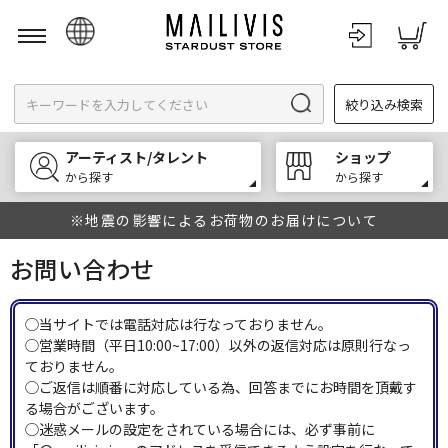
日本語
絞り込み検索
English
한국어
アーティスト/タレント
ショップ
中文
から探す
から探す
※地震の影響によるお荷物のお届けについて
お問い合わせ
◯当サイトでは電話対応は行なっておりません。
◯営業時間（平日10:00~17:00）以外の返信対応は原則行なっ
ておりません。
◯ご返信は順番に対応している為、回答までにお時間を頂戴す
る場合がございます。
◯迷惑メールの設定をされている場合には、必ず事前に