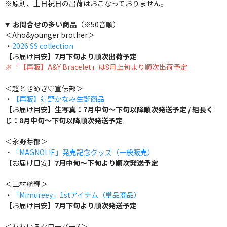
※原則、土日祝日の出荷はおこなっておりません。
お問合せの多い商品
（※50音順）
＜Aho&younger brother＞
・
2026 SS collection
【お届け目安】
7月下旬より順次出荷予定
※「【再販】A&Y Bracelet」は8月上旬より順次出荷予定
＜超ときめき♡宣伝部＞
・
【再販】辻野かなみ生誕商品
【お届け目安】
生写真：7月中旬～下旬以降順次発送予定 / 組長く
じ：8月中旬～下旬以降順次発送予定
＜永野芽郁＞
・
「MAGNOLIE」発売記念グッズ（一般販売）
【お届け目安】
7月中旬～下旬より順次発送予定
＜三村航輝＞
・
「Mimureey」1stアイテム（単品商品）
【お届け目安】
7月下旬より順次発送予定
＜ももいろクローバーZ＞