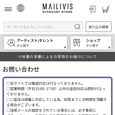
日本語
絞り込み検索
English
한국어
アーティスト/タレント
ショップ
中文
から探す
から探す
※地震の影響によるお荷物のお届けについて
お問い合わせ
◯当サイトでは電話対応は行なっておりません。
◯営業時間（平日10:00~17:00）以外の返信対応は原則行なっ
ておりません。
◯ご返信は順番に対応している為、回答までにお時間を頂戴す
る場合がございます。
◯迷惑メールの設定をされている場合には、必ず事前に