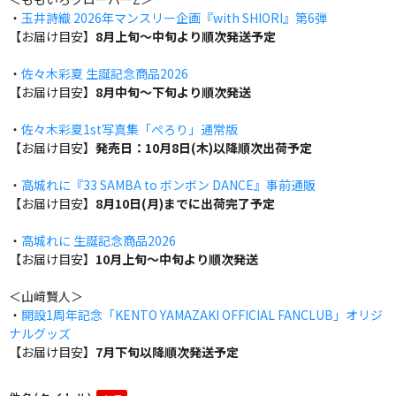
・
玉井詩織 2026年マンスリー企画『with SHIORI』第6弾
【お届け目安】
8月上旬～中旬より順次発送予定
・
佐々木彩夏 生誕記念商品2026
【お届け目安】
8月中旬～下旬より順次発送
・
佐々木彩夏1st写真集「ぺろり」通常版
【お届け目安】
発売日：10月8日(木)以降順次出荷予定
・
高城れに『33 SAMBA to ボンボン DANCE』事前通販
【お届け目安】
8月10日(月)までに出荷完了予定
・
高城れに 生誕記念商品2026
【お届け目安】
10月上旬～中旬より順次発送
＜山﨑賢人＞
・
開設1周年記念「KENTO YAMAZAKI OFFICIAL FANCLUB」オリジ
ナルグッズ
【お届け目安】
7月下旬以降順次発送予定