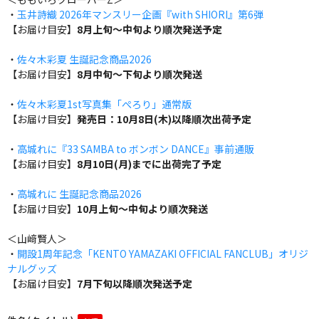
・
玉井詩織 2026年マンスリー企画『with SHIORI』第6弾
【お届け目安】
8月上旬～中旬より順次発送予定
・
佐々木彩夏 生誕記念商品2026
【お届け目安】
8月中旬～下旬より順次発送
・
佐々木彩夏1st写真集「ぺろり」通常版
【お届け目安】
発売日：10月8日(木)以降順次出荷予定
・
高城れに『33 SAMBA to ボンボン DANCE』事前通販
【お届け目安】
8月10日(月)までに出荷完了予定
・
高城れに 生誕記念商品2026
【お届け目安】
10月上旬～中旬より順次発送
＜山﨑賢人＞
・
開設1周年記念「KENTO YAMAZAKI OFFICIAL FANCLUB」オリジ
ナルグッズ
【お届け目安】
7月下旬以降順次発送予定