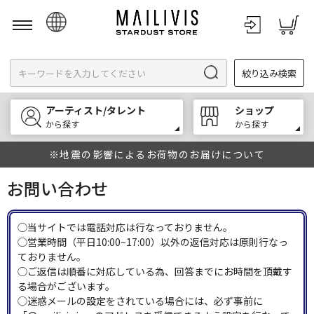
日本語
絞り込み検索
English
한국어
アーティスト/タレント
ショップ
中文
から探す
から探す
※地震の影響によるお荷物のお届けについて
お問い合わせ
◯当サイトでは電話対応は行なっておりません。
◯営業時間（平日10:00~17:00）以外の返信対応は原則行なっ
ておりません。
◯ご返信は順番に対応している為、回答までにお時間を頂戴す
る場合がございます。
◯迷惑メールの設定をされている場合には、必ず事前に