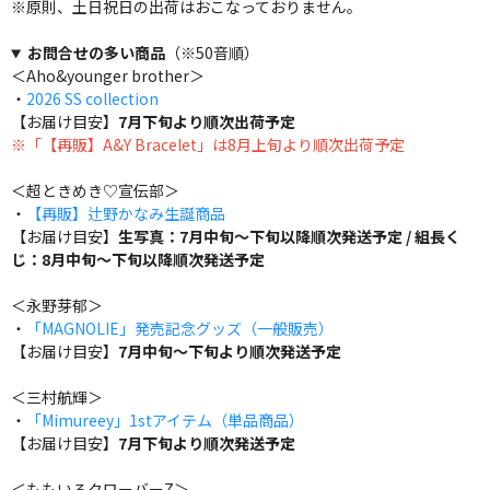
※原則、土日祝日の出荷はおこなっておりません。
お問合せの多い商品
（※50音順）
＜Aho&younger brother＞
・
2026 SS collection
【お届け目安】
7月下旬より順次出荷予定
※「【再販】A&Y Bracelet」は8月上旬より順次出荷予定
＜超ときめき♡宣伝部＞
・
【再販】辻野かなみ生誕商品
【お届け目安】
生写真：7月中旬～下旬以降順次発送予定 / 組長く
じ：8月中旬～下旬以降順次発送予定
＜永野芽郁＞
・
「MAGNOLIE」発売記念グッズ（一般販売）
【お届け目安】
7月中旬～下旬より順次発送予定
＜三村航輝＞
・
「Mimureey」1stアイテム（単品商品）
【お届け目安】
7月下旬より順次発送予定
＜ももいろクローバーZ＞