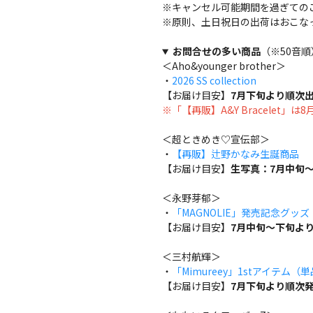
※キャンセル可能期間を過ぎての
※原則、土日祝日の出荷はおこな
お問合せの多い商品
（※50音順
＜Aho&younger brother＞
・
2026 SS collection
【お届け目安】
7月下旬より順次
※「【再販】A&Y Bracelet」
＜超ときめき♡宣伝部＞
・
【再販】辻野かなみ生誕商品
【お届け目安】
生写真：7月中旬～
＜永野芽郁＞
・
「MAGNOLIE」発売記念グッ
【お届け目安】
7月中旬～下旬よ
＜三村航輝＞
・
「Mimureey」1stアイテム（
【お届け目安】
7月下旬より順次