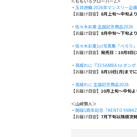
＜ももいろクローバーZ＞
・
玉井詩織 2026年マンスリー企画『w
【お届け目安】
8月上旬～中旬よ
・
佐々木彩夏 生誕記念商品2026
【お届け目安】
8月中旬～下旬よ
・
佐々木彩夏1st写真集「ぺろり
【お届け目安】
発売日：10月8日
・
高城れに『33 SAMBA to ボン
【お届け目安】
8月10日(月)ま
・
高城れに 生誕記念商品2026
【お届け目安】
10月上旬～中旬
＜山﨑賢人＞
・
開設1周年記念「KENTO YAMAZA
【お届け目安】
7月下旬以降順次