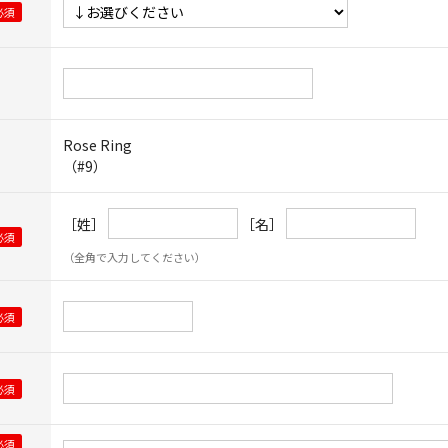
Rose Ring
（#9）
［姓］
［名］
（全角で入力してください）