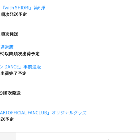
ith SHIORI』第6弾
り順次発送予定
り順次発送
」通常版
(木)以降順次出荷予定
ボン DANCE』事前通販
でに出荷完了予定
より順次発送
KI OFFICIAL FANCLUB」オリジナルグッズ
発送予定