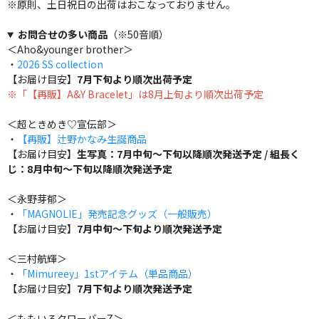
※原則、土日祝日の出荷はおこなっておりません。
お問合せの多い商品
（※50音順）
＜Aho&younger brother＞
・
2026 SS collection
【お届け目安】
7月下旬より順次出荷予定
※「【再販】A&Y Bracelet」は8月上旬より順次出荷予定
＜超ときめき♡宣伝部＞
・
【再販】辻野かなみ生誕商品
【お届け目安】
生写真：7月中旬～下旬以降順次発送予定 / 組長く
じ：8月中旬～下旬以降順次発送予定
＜永野芽郁＞
・
「MAGNOLIE」発売記念グッズ（一般販売）
【お届け目安】
7月中旬～下旬より順次発送予定
＜三村航輝＞
・
「Mimureey」1stアイテム（単品商品）
【お届け目安】
7月下旬より順次発送予定
＜ももいろクローバーZ＞