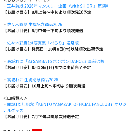
・
玉井詩織 2026年マンスリー企画『with SHIORI』第6弾
【お届け目安】
8月上旬～中旬より順次発送予定
・
佐々木彩夏 生誕記念商品2026
【お届け目安】
8月中旬～下旬より順次発送
・
佐々木彩夏1st写真集「ぺろり」通常版
【お届け目安】
発売日：10月8日(木)以降順次出荷予定
・
高城れに『33 SAMBA to ボンボン DANCE』事前通販
【お届け目安】
8月10日(月)までに出荷完了予定
・
高城れに 生誕記念商品2026
【お届け目安】
10月上旬～中旬より順次発送
＜山﨑賢人＞
・
開設1周年記念「KENTO YAMAZAKI OFFICIAL FANCLUB」オリジ
ナルグッズ
【お届け目安】
7月下旬以降順次発送予定