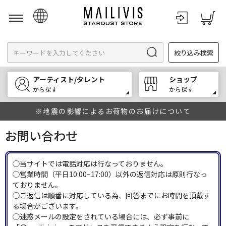
日本語
絞り込み検索
English
한국어
アーティスト/タレント
ショップ
中文
から探す
から探す
※地震の影響によるお荷物のお届けについて
お問い合わせ
◯当サイトでは電話対応は行なっておりません。
◯営業時間（平日10:00~17:00）以外の返信対応は原則行なっ
ておりません。
◯ご返信は順番に対応している為、回答までにお時間を頂戴す
る場合がございます。
◯迷惑メールの設定をされている場合には、必ず事前に