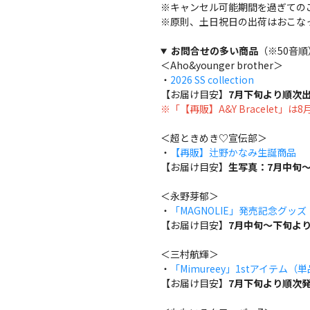
※キャンセル可能期間を過ぎての
※原則、土日祝日の出荷はおこな
お問合せの多い商品
（※50音順
＜Aho&younger brother＞
・
2026 SS collection
【お届け目安】
7月下旬より順次
※「【再販】A&Y Bracelet」
＜超ときめき♡宣伝部＞
・
【再販】辻野かなみ生誕商品
【お届け目安】
生写真：7月中旬～
＜永野芽郁＞
・
「MAGNOLIE」発売記念グッ
【お届け目安】
7月中旬～下旬よ
＜三村航輝＞
・
「Mimureey」1stアイテム（
【お届け目安】
7月下旬より順次