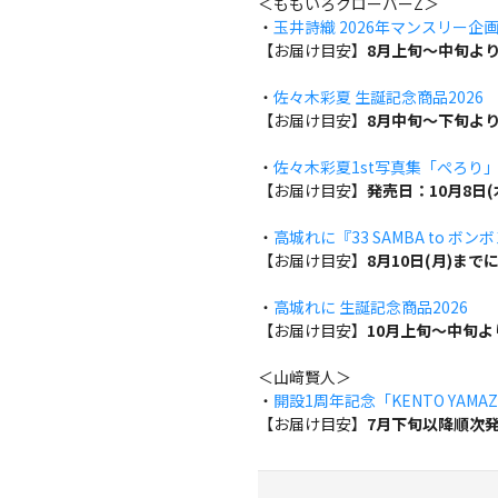
＜ももいろクローバーZ＞
・
玉井詩織 2026年マンスリー企画『w
【お届け目安】
8月上旬～中旬よ
・
佐々木彩夏 生誕記念商品2026
【お届け目安】
8月中旬～下旬よ
・
佐々木彩夏1st写真集「ぺろり
【お届け目安】
発売日：10月8日
・
高城れに『33 SAMBA to ボン
【お届け目安】
8月10日(月)ま
・
高城れに 生誕記念商品2026
【お届け目安】
10月上旬～中旬
＜山﨑賢人＞
・
開設1周年記念「KENTO YAMAZA
【お届け目安】
7月下旬以降順次