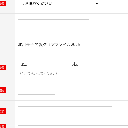
北川景子 特製クリアファイル2025
［姓］
［名］
（全角で入力してください）