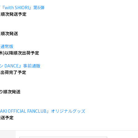
ith SHIORI』第6弾
り順次発送予定
り順次発送
」通常版
(木)以降順次出荷予定
ボン DANCE』事前通販
でに出荷完了予定
より順次発送
KI OFFICIAL FANCLUB」オリジナルグッズ
発送予定